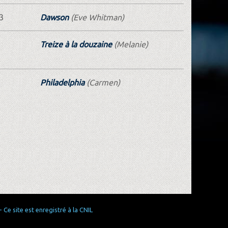
3
Dawson
(Eve Whitman)
Treize à la douzaine
(Melanie)
Philadelphia
(Carmen)
Ce site est enregistré à la CNIL