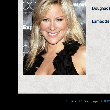
Dougnac 
Lambotte 
Société : RS-Doublage - 518 829