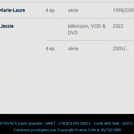
Marie-Laure
4 ép.
série
1998/200
Jessie
télévision, VOD &
2022
DVD
4 ép.
série
2005/....
 593 RCS Saint-Quentin - SIRET : 518 829 593 00012 - Code APE-NAF : 62012 - 
Créations protégées par Copyright France Créé le 05/10/1999