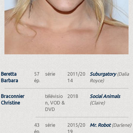
Beretta
57
série
2011/20
Suburgatory
(Dalia
Barbara
ép.
14
Royce)
Braconnier
télévisio
2018
Social Animals
Christine
n, VOD &
(Claire)
DVD
43
série
2015/20
Mr. Robot
(Darlene)
ép.
19