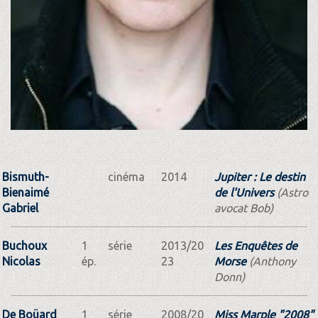
Bismuth-
cinéma
2014
Jupiter : Le destin
Bienaimé
de l'Univers
(Astro
Gabriel
avocat Bob)
Buchoux
1
série
2013/20
Les Enquêtes de
Nicolas
ép.
23
Morse
(Anthony
Donn)
De Boüard
1
série
2008/20
Miss Marple "2008"