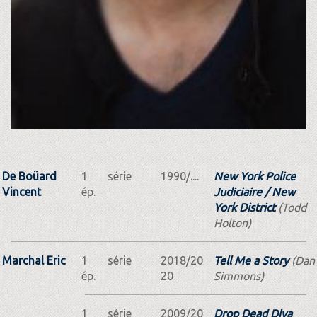
De Boüard
1
série
1990/....
New York Police
Vincent
ép.
Judiciaire / New
York District
(Todd
Holton)
Marchal Eric
1
série
2018/20
Tell Me a Story
(Dan
ép.
20
Simmons)
1
série
2009/20
Drop Dead Diva