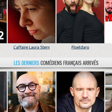
L'affaire Laura Stern
Floetdaro
LES DERNIERS
COMÉDIENS FRANÇAIS ARRIVÉS