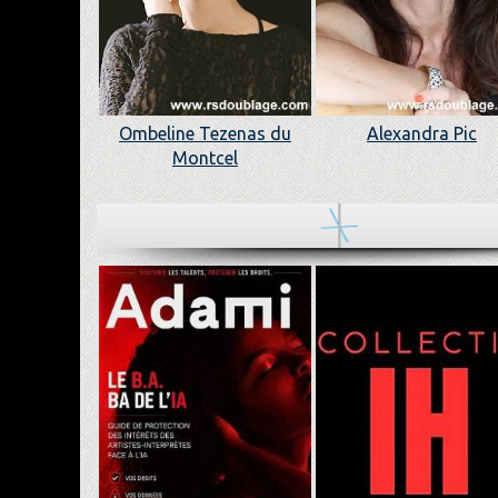
Ombeline Tezenas du
Alexandra Pic
Montcel