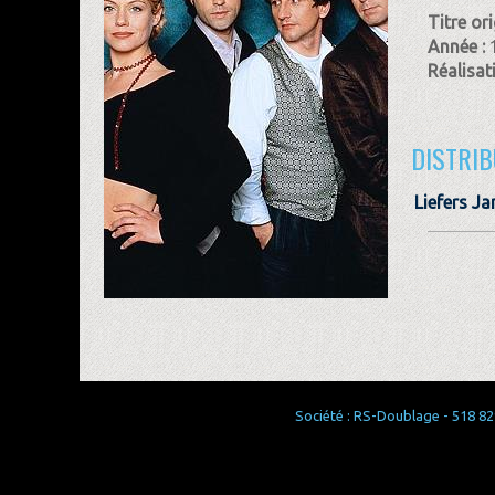
Titre ori
Année :
Réalisat
DISTRIB
Liefers Ja
Société : RS-Doublage - 518 829