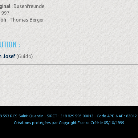
ginal :
Busenfreunde
1997
ion :
Thomas Berger
UTION :
n Josef
(Guido)
 593 RCS Saint-Quentin - SIRET : 518 829 593 00012 - Code APE-NAF : 62012 - 
Créations protégées par Copyright France Créé le 05/10/1999