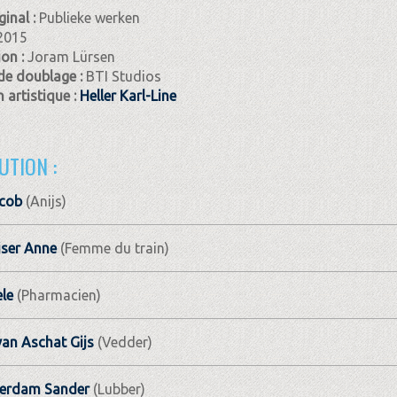
ginal :
Publieke werken
2015
ion :
Joram Lürsen
de doublage :
BTI Studios
 artistique :
Heller Karl-Line
UTION :
acob
(Anijs)
jser Anne
(Femme du train)
le
(Pharmacien)
van Aschat Gijs
(Vedder)
erdam Sander
(Lubber)