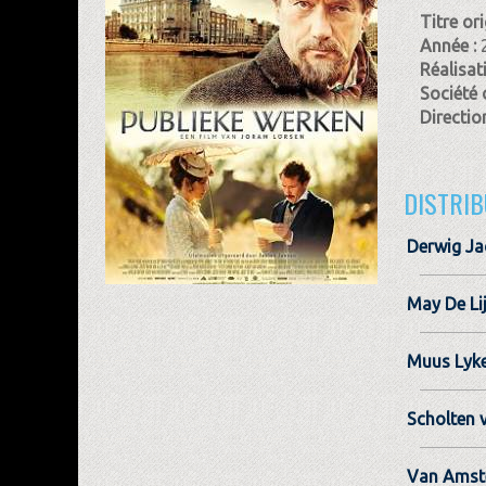
Titre ori
Année :
Réalisat
Société 
Direction
DISTRIB
Derwig J
May De Li
Muus Lyke
Scholten 
Van Amst