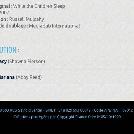
ginal :
While the Children Sleep
2007
ion :
Russell Mulcahy
de doublage :
Mediadub International
UTION :
acy
(Shawna Pierson)
Mariana
(Abby Reed)
 593 RCS Saint-Quentin - SIRET : 518 829 593 00012 - Code APE-NAF : 62012 - 
Créations protégées par Copyright France Créé le 05/10/1999