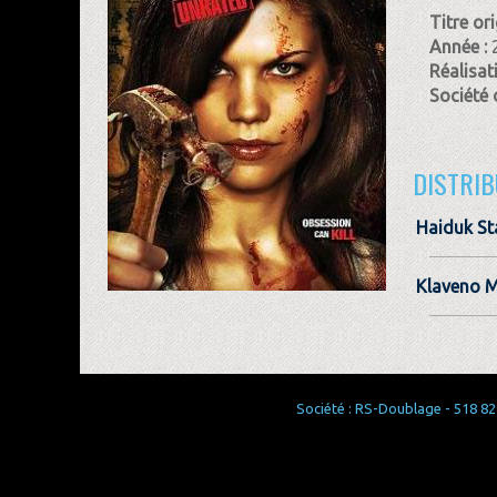
Titre ori
Année :
Réalisat
Société 
DISTRIB
Haiduk St
Klaveno 
Société : RS-Doublage - 518 829