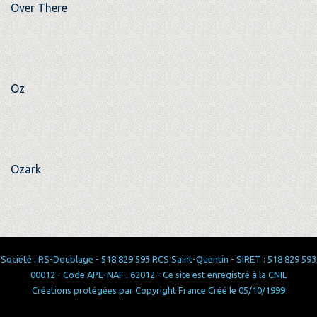
Over There
Oz
Ozark
Société : RS-Doublage - 518 829 593 RCS Saint-Quentin - SIRET : 518 829 593
00012 - Code APE-NAF : 62012 - Ce site est enregistré à la CNIL
Créations protégées par Copyright France Créé le 05/10/1999