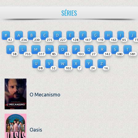
SÉRIES
#
A
B
C
D
E
F
G
H
I
J
42
236
239
275
227
128
147
119
163
95
7
K
L
M
N
O
P
Q
R
S
T
58
755
317
85
55
193
27
142
380
581
U
V
W
X
Y
Z
98
52
102
7
24
16
O Mecanismo
Oasis