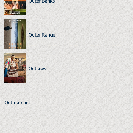
Outer Banks
Outer Range
Outlaws
Outmatched