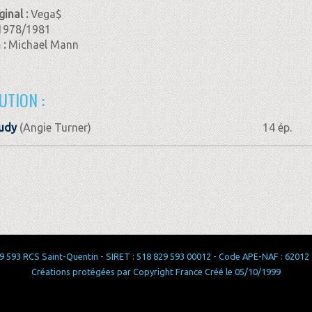
ginal :
Vega$
1978/1981
 :
Michael Mann
UTION :
udy
(Angie Turner)
14 ép.
 593 RCS Saint-Quentin - SIRET : 518 829 593 00012 - Code APE-NAF : 62012 - 
Créations protégées par Copyright France Créé le 05/10/1999