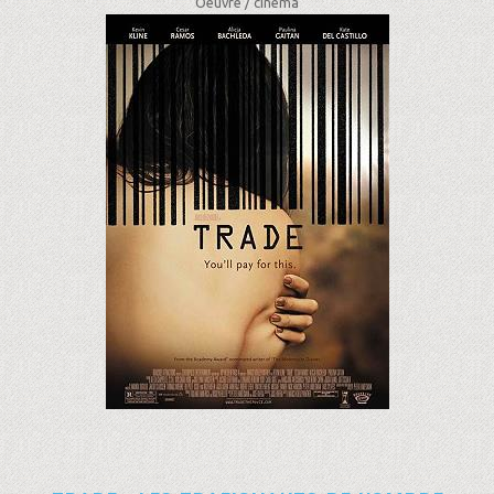
Oeuvre /
cinéma