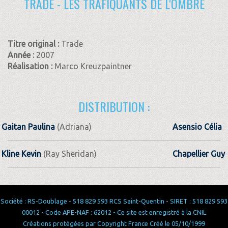
TRADE - LES TRAFIQUANTS DE L'OMBRE
Titre original :
Trade
Année :
2007
Réalisation :
Marco Kreuzpaintner
DISTRIBUTION :
Gaitan Paulina
(Adriana)
Asensio Célia
Kline Kevin
(Ray Sheridan)
Chapellier Guy
Société : RS-Doublage - 518 829 593 RCS Saint-Quentin - SIRET : 518 829 593
00012 - Code APE-NAF : 62012 - Ce site est enregistré à la CNIL
Créations protégées par Copyright France Créé le 05/10/1999