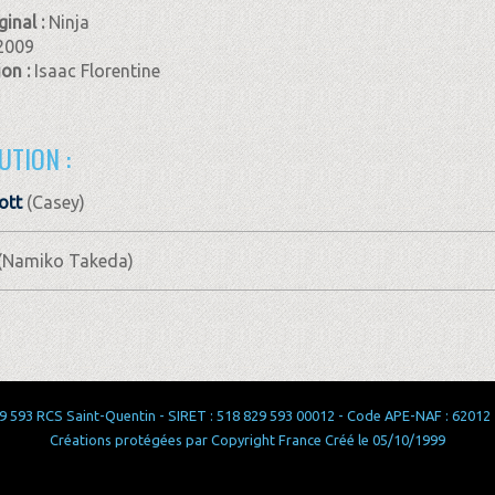
ginal :
Ninja
2009
ion :
Isaac Florentine
UTION :
ott
(Casey)
(Namiko Takeda)
 593 RCS Saint-Quentin - SIRET : 518 829 593 00012 - Code APE-NAF : 62012 - 
Créations protégées par Copyright France Créé le 05/10/1999