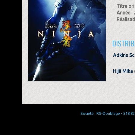
Titre ori
Année :
Réalisat
DISTRIB
Adkins Sc
Hijii Mika
Société : RS-Doublage - 518 829