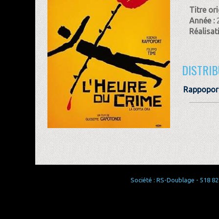
Titre ori
Année :
Réalisat
DISTRIB
Rappopor
Société : RS-Doublage - 518 829