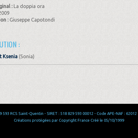
ginal :
La doppia ora
2009
ion :
Giuseppe Capotondi
UTION :
t Ksenia
(Sonia)
 593 RCS Saint-Quentin - SIRET : 518 829 593 00012 - Code APE-NAF : 62012 - 
Créations protégées par Copyright France Créé le 05/10/1999