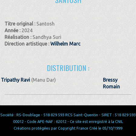
Titre original :
Santosh
Année :
2024
Réalisation :
Sandhya Suri
Direction artistique :
Wilhelm Marc
DISTRIBUTION :
Tripathy Ravi
(Manu Dar)
Bressy
Romain
Société : RS-Doublage - 518 829 593 RCS Saint-Quentin - SIRET : 518 829 593
00012 - Code APE-NAF : 62012 - Ce site est enregistré à la CNIL
Créations protégées par Copyright France Créé le 05/10/1999