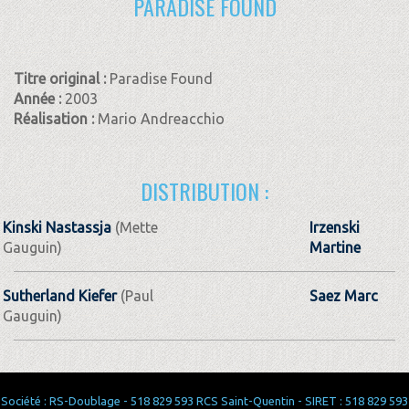
PARADISE FOUND
Titre original :
Paradise Found
Année :
2003
Réalisation :
Mario Andreacchio
DISTRIBUTION :
Kinski Nastassja
(Mette
Irzenski
Gauguin)
Martine
Sutherland Kiefer
(Paul
Saez Marc
Gauguin)
Société : RS-Doublage - 518 829 593 RCS Saint-Quentin - SIRET : 518 829 593