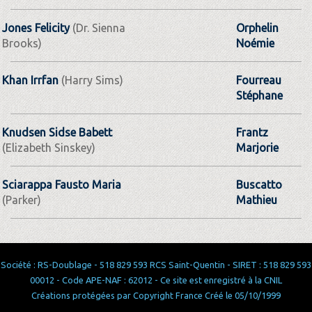
Jones Felicity
(Dr. Sienna
Orphelin
Brooks)
Noémie
Khan Irrfan
(Harry Sims)
Fourreau
Stéphane
Knudsen Sidse Babett
Frantz
(Elizabeth Sinskey)
Marjorie
Sciarappa Fausto Maria
Buscatto
(Parker)
Mathieu
Société : RS-Doublage - 518 829 593 RCS Saint-Quentin - SIRET : 518 829 593
00012 - Code APE-NAF : 62012 - Ce site est enregistré à la CNIL
Créations protégées par Copyright France Créé le 05/10/1999