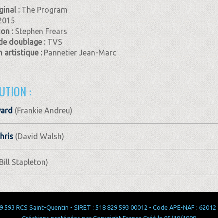
ginal :
The Program
2015
ion :
Stephen Frears
de doublage :
TVS
 artistique :
Pannetier Jean-Marc
UTION :
ard
(Frankie Andreu)
hris
(David Walsh)
Bill Stapleton)
 593 RCS Saint-Quentin - SIRET : 518 829 593 00012 - Code APE-NAF : 62012 - 
Créations protégées par Copyright France Créé le 05/10/1999