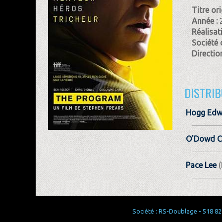
Titre ori
Année :
Réalisat
Société 
Direction
DISTRIB
Hogg Edw
O'Dowd C
Pace Lee
(
Société : RS-Doublage - 518 829