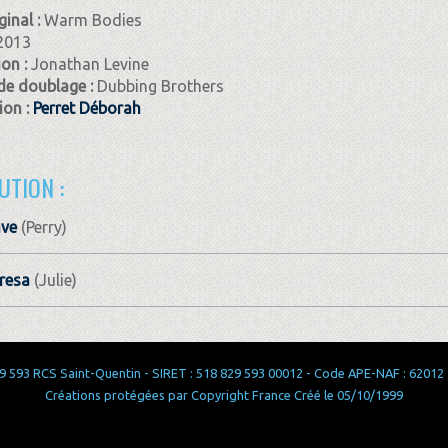
ginal :
Warm Bodies
2013
ion :
Jonathan Levine
de doublage :
Dubbing Brothers
on :
Perret Déborah
UTION :
ave
(Perry)
resa
(Julie)
 593 RCS Saint-Quentin - SIRET : 518 829 593 00012 - Code APE-NAF : 62012 - 
Créations protégées par Copyright France Créé le 05/10/1999