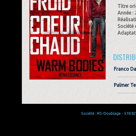
Titre ori
Année :
Réalisat
Société 
Adaptati
DISTRIB
Franco D
Palmer Te
Société : RS-Doublage - 518 829