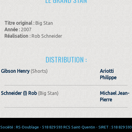
Titre original :
Big Stan
Année :
2007
Réalisation :
Rob Schneider
DISTRIBUTION :
Gibson Henry
(Shorts)
Ariotti
Philippe
Schneider (I) Rob
(Big Stan)
Michael Jean-
Pierre
Société : RS-Doublage - 518 829 593 RCS Saint-Quentin - SIRET : 518 829 593