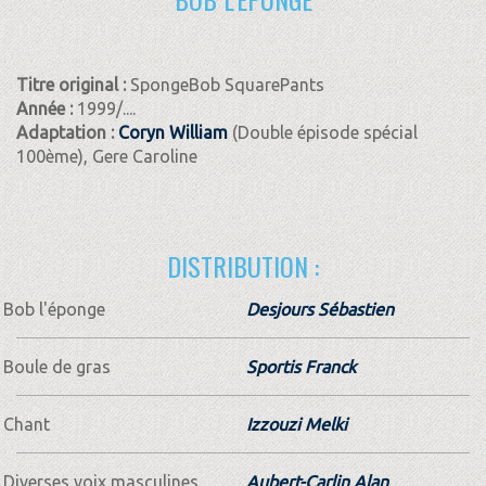
Titre original :
SpongeBob SquarePants
Année :
1999/....
Adaptation :
Coryn William
(Double épisode spécial
100ème), Gere Caroline
DISTRIBUTION :
Bob l'éponge
Desjours Sébastien
Boule de gras
Sportis Franck
Chant
Izzouzi Melki
Diverses voix masculines
Aubert-Carlin Alan