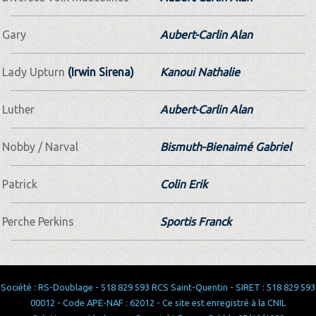
Gary
Aubert-Carlin Alan
Lady Upturn
(Irwin Sirena)
Kanoui Nathalie
Luther
Aubert-Carlin Alan
Nobby / Narval
Bismuth-Bienaimé Gabriel
Patrick
Colin Erik
Perche Perkins
Sportis Franck
Société : RS-Doublage - 518 829 593 RCS Saint-Quentin - SIRET : 518 829 593
00012 - Code APE-NAF : 62012 - Ce site est enregistré à la CNIL