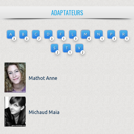
ADAPTATEURS
A
B
C
D
F
L
M
N
P
R
3
3
7
3
1
3
4
1
3
1
S
T
V
2
1
2
Mathot Anne
Michaud Maïa