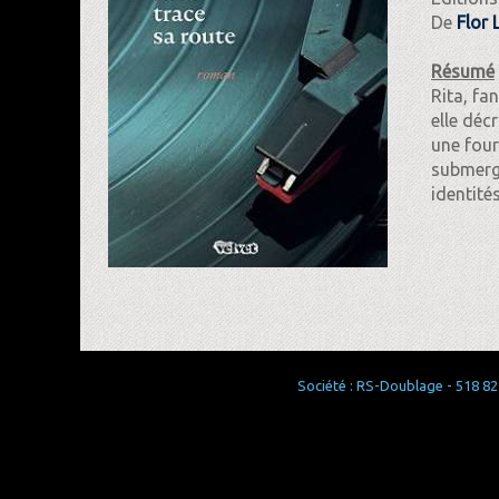
De
Flor 
Résumé
Rita, fa
elle déc
une four
submerge
identité
Société : RS-Doublage - 518 829