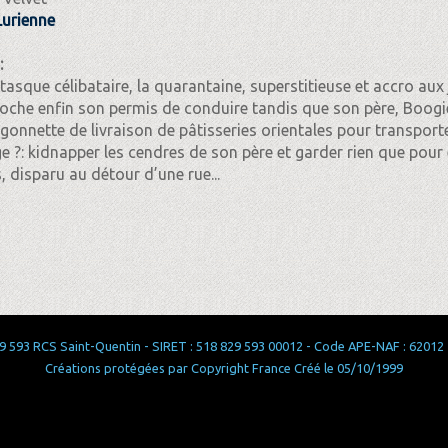
Lurienne
:
ntasque célibataire, la quarantaine, superstitieuse et accro aux 
roche enfin son permis de conduire tandis que son père, Boogie,
gonnette de livraison de pâtisseries orientales pour transporter
 ?: kidnapper les cendres de son père et garder rien que pour el
s, disparu au détour d’une rue...
 593 RCS Saint-Quentin - SIRET : 518 829 593 00012 - Code APE-NAF : 62012 - 
Créations protégées par Copyright France Créé le 05/10/1999