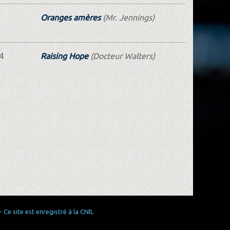
Oranges amères
(Mr. Jennings)
4
Raising Hope
(Docteur Walters)
Ce site est enregistré à la CNIL