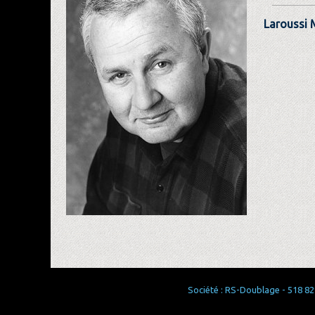
Laroussi 
Société : RS-Doublage - 518 829