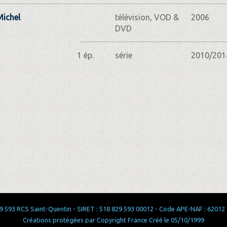
Michel
télévision, VOD &
2006
DVD
1 ép.
série
2010/201
 593 RCS Saint-Quentin - SIRET : 518 829 593 00012 - Code APE-NAF : 62012 - 
Créations protégées par Copyright France Créé le 05/10/1999