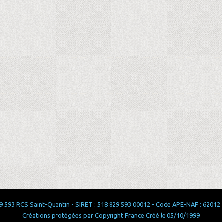
 593 RCS Saint-Quentin - SIRET : 518 829 593 00012 - Code APE-NAF : 62012 - 
Créations protégées par Copyright France Créé le 05/10/1999