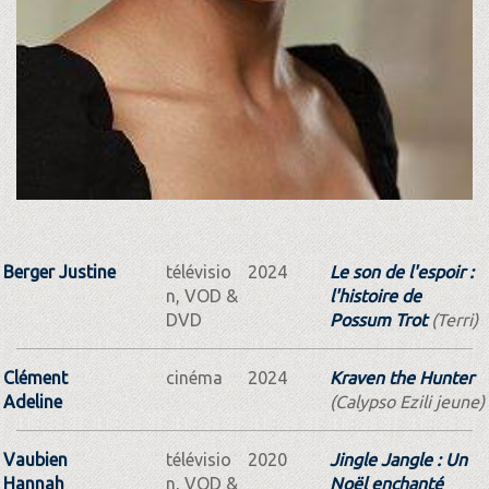
Berger Justine
télévisio
2024
Le son de l'espoir :
n, VOD &
l'histoire de
DVD
Possum Trot
(Terri)
Clément
cinéma
2024
Kraven the Hunter
Adeline
(Calypso Ezili jeune)
Vaubien
télévisio
2020
Jingle Jangle : Un
Hannah
n, VOD &
Noël enchanté