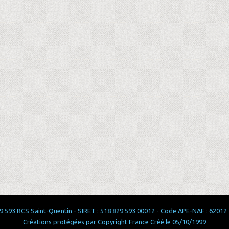
 593 RCS Saint-Quentin - SIRET : 518 829 593 00012 - Code APE-NAF : 62012 - 
Créations protégées par Copyright France Créé le 05/10/1999