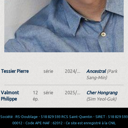
Tessier Pierre
série
2024/....
Ancestral
(Park
Sang-Min)
Valmont
12
série
2025/....
Cher Hongrang
Philippe
ép.
(Sim Yeol-Guk)
Société : RS-Doublage - 518 829 593 RCS Saint-Quentin - SIRET : 518 829 593
00012 - Code APE-NAF : 62012 - Ce site est enregistré à la CNIL