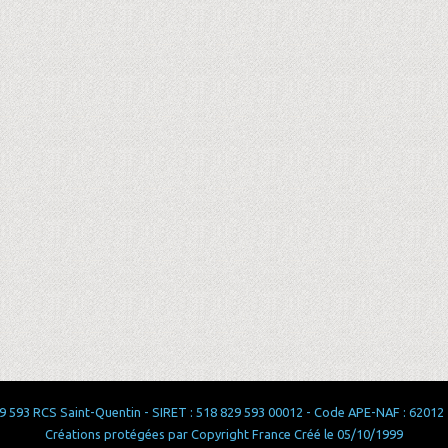
 593 RCS Saint-Quentin - SIRET : 518 829 593 00012 - Code APE-NAF : 62012 - 
Créations protégées par Copyright France Créé le 05/10/1999