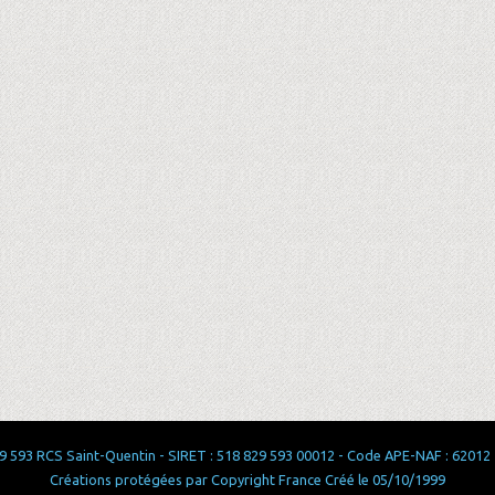
 593 RCS Saint-Quentin - SIRET : 518 829 593 00012 - Code APE-NAF : 62012 - 
Créations protégées par Copyright France Créé le 05/10/1999