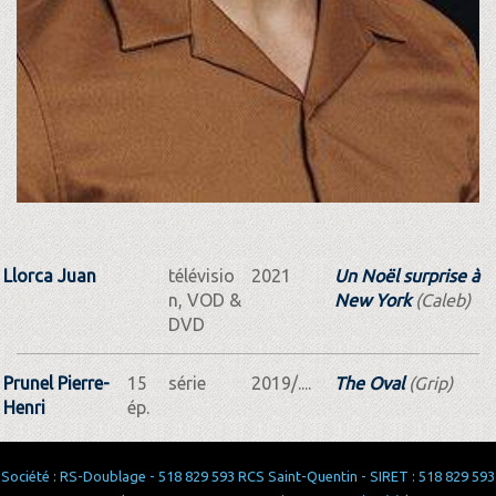
Llorca Juan
télévisio
2021
Un Noël surprise à
n, VOD &
New York
(Caleb)
DVD
Prunel Pierre-
15
série
2019/....
The Oval
(Grip)
Henri
ép.
Société : RS-Doublage - 518 829 593 RCS Saint-Quentin - SIRET : 518 829 593