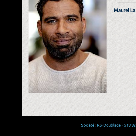
Maurel La
Société : RS-Doublage - 518 829