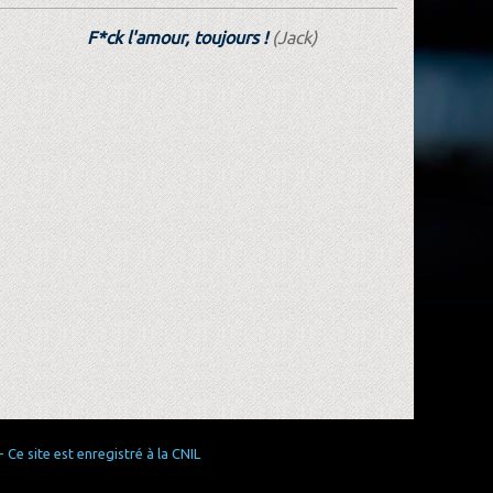
F*ck l'amour, toujours !
(Jack)
Ce site est enregistré à la CNIL