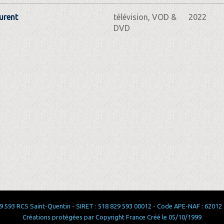
urent
télévision, VOD &
2022
DVD
 593 RCS Saint-Quentin - SIRET : 518 829 593 00012 - Code APE-NAF : 62012 - 
Créations protégées par Copyright France Créé le 05/10/1999