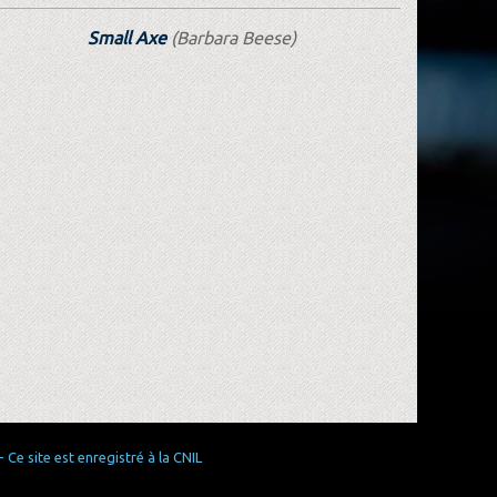
Small Axe
(Barbara Beese)
Ce site est enregistré à la CNIL