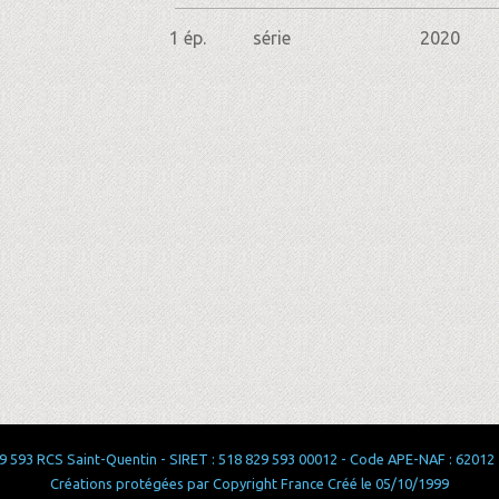
1 ép.
série
2020
 593 RCS Saint-Quentin - SIRET : 518 829 593 00012 - Code APE-NAF : 62012 - 
Créations protégées par Copyright France Créé le 05/10/1999