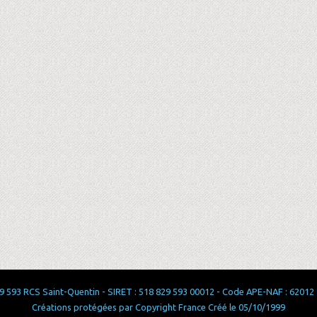
 593 RCS Saint-Quentin - SIRET : 518 829 593 00012 - Code APE-NAF : 62012 - 
Créations protégées par Copyright France Créé le 05/10/1999