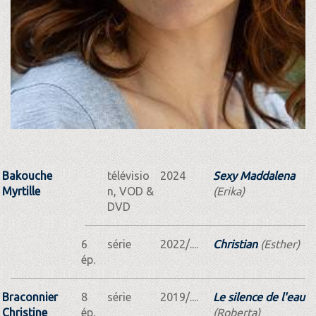
Bakouche
télévisio
2024
Sexy Maddalena
Myrtille
n, VOD &
(Erika)
DVD
6
série
2022/....
Christian
(Esther)
ép.
Braconnier
8
série
2019/....
Le silence de l'eau
Christine
ép.
(Roberta)