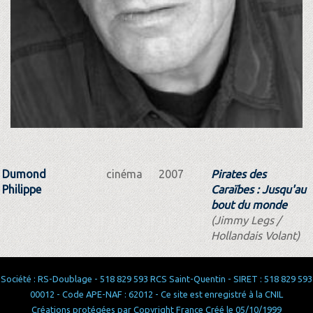
Dumond
cinéma
2007
Pirates des
Philippe
Caraïbes : Jusqu'au
bout du monde
(Jimmy Legs /
Hollandais Volant)
Société : RS-Doublage - 518 829 593 RCS Saint-Quentin - SIRET : 518 829 593
00012 - Code APE-NAF : 62012 - Ce site est enregistré à la CNIL
Créations protégées par Copyright France Créé le 05/10/1999