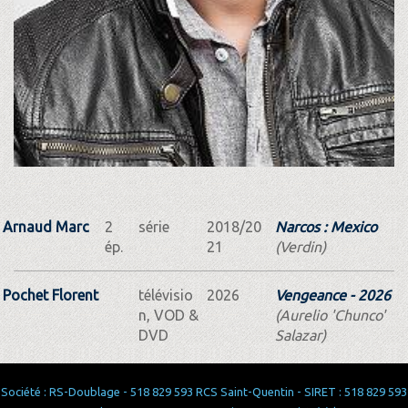
Arnaud Marc
2
série
2018/20
Narcos : Mexico
ép.
21
(Verdin)
Pochet Florent
télévisio
2026
Vengeance - 2026
n, VOD &
(Aurelio 'Chunco'
DVD
Salazar)
Société : RS-Doublage - 518 829 593 RCS Saint-Quentin - SIRET : 518 829 593