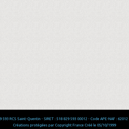
 593 RCS Saint-Quentin - SIRET : 518 829 593 00012 - Code APE-NAF : 62012 - 
Créations protégées par Copyright France Créé le 05/10/1999