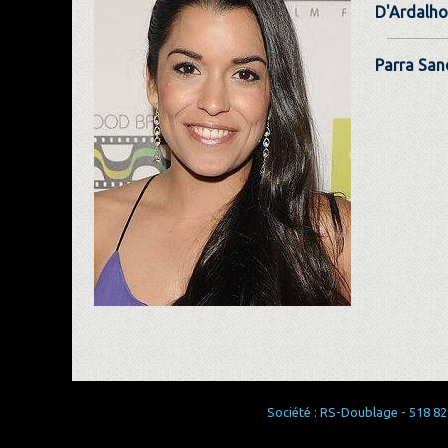
D'Ardalho
Parra San
Société : RS-Doublage - 518 829