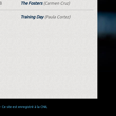
8
The Fosters
(Carmen Cruz)
Training Day
(Paula Cortez)
Ce site est enregistré à la CNIL