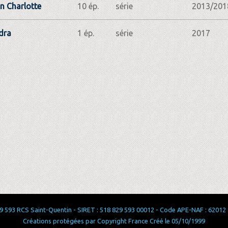
n Charlotte
10 ép.
série
2013/201
dra
1 ép.
série
2017
 593 RCS Saint-Quentin - SIRET : 518 829 593 00012 - Code APE-NAF : 62012 - 
Créations protégées par Copyright France Créé le 05/10/1999