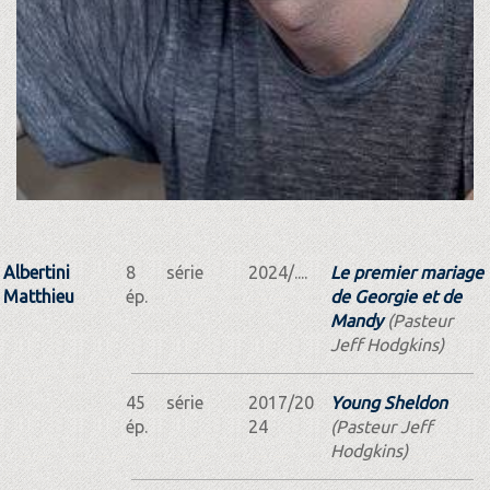
Albertini
8
série
2024/....
Le premier mariage
Matthieu
ép.
de Georgie et de
Mandy
(Pasteur
Jeff Hodgkins)
45
série
2017/20
Young Sheldon
ép.
24
(Pasteur Jeff
Hodgkins)