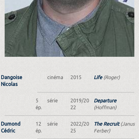
Dangoise
cinéma
2015
Life
(Roger)
Nicolas
5
série
2019/20
Departure
ép.
22
(Hoffman)
Dumond
12
série
2022/20
The Recruit
(Janus
Cédric
ép.
25
Ferber)