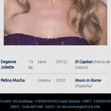
Degenne
13
série
2015/....
El Capitan
(Maria de
Juliette
ép.
Castro)
Petina Macha
cinéma
2010
Room in Rome
(Natacha)
Société : RS-Doublage - 518 829 593 RCS Saint-Quentin - SIRET : 518 829 593
00012 - Code APE-NAF : 62012 - Ce site est enregistré à la CNIL