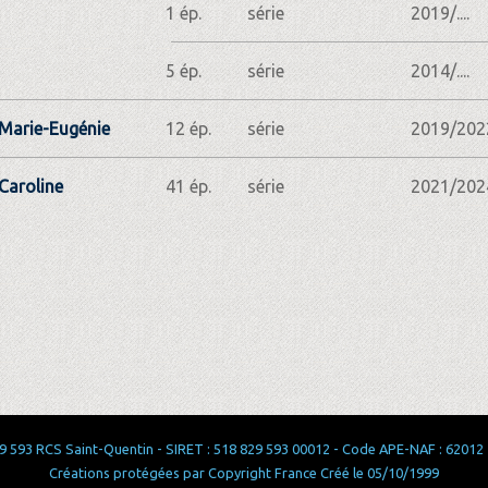
1 ép.
série
2019/....
5 ép.
série
2014/....
Marie-Eugénie
12 ép.
série
2019/202
Caroline
41 ép.
série
2021/202
 593 RCS Saint-Quentin - SIRET : 518 829 593 00012 - Code APE-NAF : 62012 - 
Créations protégées par Copyright France Créé le 05/10/1999