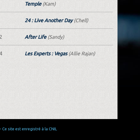
Temple
(Kam)
24 : Live Another Day
(Chell)
2
After Life
(Sandy)
4
Les Experts : Vegas
(Allie Rajan)
Ce site est enregistré à la CNIL