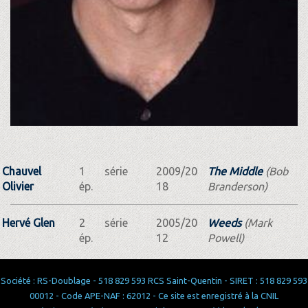
Chauvel
1
série
2009/20
The Middle
(Bob
Olivier
ép.
18
Branderson)
Hervé Glen
2
série
2005/20
Weeds
(Mark
ép.
12
Powell)
Société : RS-Doublage - 518 829 593 RCS Saint-Quentin - SIRET : 518 829 593
00012 - Code APE-NAF : 62012 - Ce site est enregistré à la CNIL