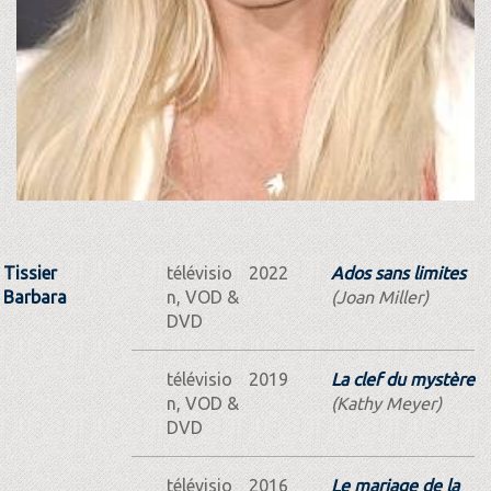
Tissier
télévisio
2022
Ados sans limites
Barbara
n, VOD &
(Joan Miller)
DVD
télévisio
2019
La clef du mystère
n, VOD &
(Kathy Meyer)
DVD
télévisio
2016
Le mariage de la