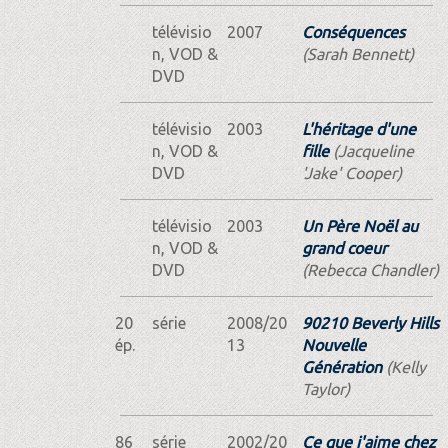
télévisio
2007
Conséquences
n, VOD &
(Sarah Bennett)
DVD
télévisio
2003
L'héritage d'une
n, VOD &
fille
(Jacqueline
DVD
'Jake' Cooper)
télévisio
2003
Un Père Noël au
n, VOD &
grand coeur
DVD
(Rebecca Chandler)
20
série
2008/20
90210 Beverly Hills
ép.
13
Nouvelle
Génération
(Kelly
Taylor)
86
série
2002/20
Ce que j'aime chez