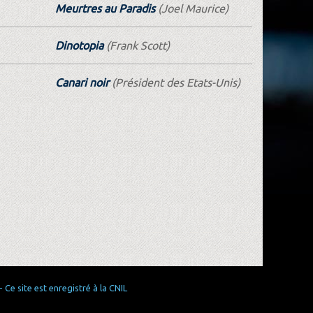
Meurtres au Paradis
(Joel Maurice)
Dinotopia
(Frank Scott)
Canari noir
(Président des Etats-Unis)
Ce site est enregistré à la CNIL