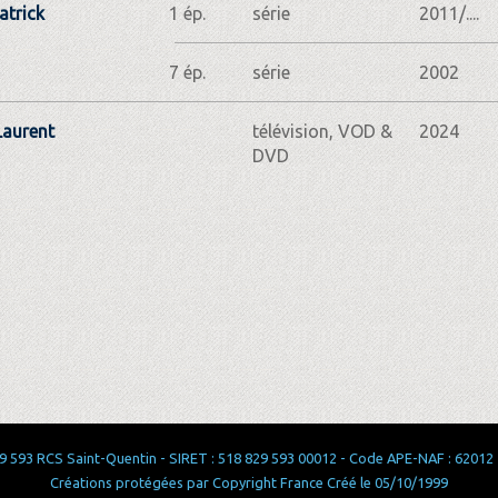
atrick
1 ép.
série
2011/....
7 ép.
série
2002
Laurent
télévision, VOD &
2024
DVD
 593 RCS Saint-Quentin - SIRET : 518 829 593 00012 - Code APE-NAF : 62012 - 
Créations protégées par Copyright France Créé le 05/10/1999