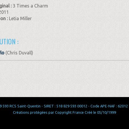
ginal :
3 Times a Charm
2011
ion :
Letia Miller
UTION :
lo
(Chris Duvall)
 593 RCS Saint-Quentin - SIRET : 518 829 593 00012 - Code APE-NAF : 62012 - 
Créations protégées par Copyright France Créé le 05/10/1999