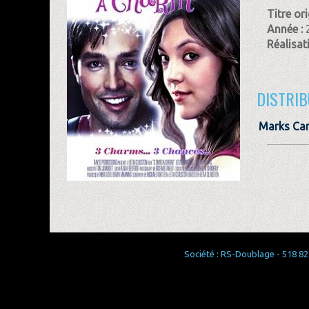
Titre ori
Année :
Réalisat
DISTRIB
Marks Car
Société : RS-Doublage - 518 829