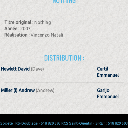
Titre original :
Nothing
Année :
2003
Réalisation :
Vincenzo Natali
DISTRIBUTION :
Hewlett David
(Dave)
Curtil
Emmanuel
Miller (I) Andrew
(Andrew)
Garijo
Emmanuel
Société : RS-Doublage - 518 829 593 RCS Saint-Quentin - SIRET : 518 829 593