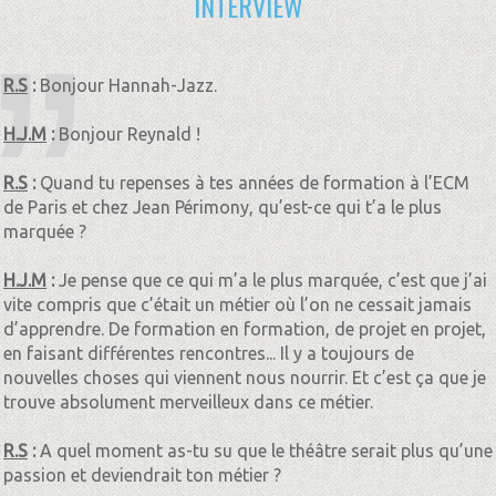
INTERVIEW
R.S
:
Bonjour Hannah-Jazz.
H.J.M
:
Bonjour Reynald !
R.S
:
Quand tu repenses à tes années de formation à l’ECM
de Paris et chez Jean Périmony, qu’est-ce qui t’a le plus
marquée ?
H.J.M
:
Je pense que ce qui m’a le plus marquée, c’est que j’ai
vite compris que c’était un métier où l’on ne cessait jamais
d’apprendre. De formation en formation, de projet en projet,
en faisant différentes rencontres... Il y a toujours de
nouvelles choses qui viennent nous nourrir. Et c’est ça que je
trouve absolument merveilleux dans ce métier.
R.S
:
A quel moment as-tu su que le théâtre serait plus qu’une
passion et deviendrait ton métier ?