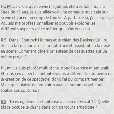
H.J.M
:
Je crois que l’envie n’a jamais été très loin, mais à
l’âge de 13 ans, je suis allée voir une comédie musicale sur
scène et j’ai eu un coup de foudre. A partir de là, j’ai su que je
voulais me professionnaliser et pouvoir explorer les
différents aspects de ce métier qui m’intéressent.
R.S
:
Dans "Sherlock Holmes et le chien des Baskerville", tu
étais à la fois narratrice, adaptatrice et assistante à la mise
en scène. Comment gère-t-on autant de casquettes sur un
même projet ?
H.J.M
:
Je suis plutôt multitâche, donc l’exercice m’amusait.
Et tous ces aspects sont intervenus à différents moments de
la création de ce spectacle, donc j’ai pu compartimenter.
Mais quel plaisir de pouvoir travailler sur un projet sous
toutes ses coutures !
R.S
:
Tu es également chanteuse au sein de Vocal 14. Quelle
place occupe le chant dans ton parcours artistique ?