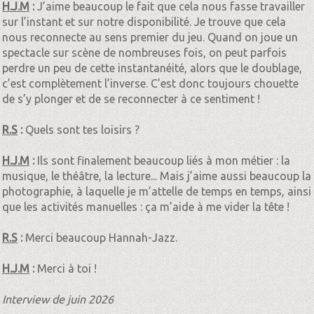
H.J.M
:
J’aime beaucoup le fait que cela nous fasse travailler
sur l’instant et sur notre disponibilité. Je trouve que cela
nous reconnecte au sens premier du jeu. Quand on joue un
spectacle sur scène de nombreuses fois, on peut parfois
perdre un peu de cette instantanéité, alors que le doublage,
c’est complètement l’inverse. C’est donc toujours chouette
de s’y plonger et de se reconnecter à ce sentiment !
R.S
:
Quels sont tes loisirs ?
H.J.M
:
Ils sont finalement beaucoup liés à mon métier : la
musique, le théâtre, la lecture... Mais j’aime aussi beaucoup la
photographie, à laquelle je m’attelle de temps en temps, ainsi
que les activités manuelles : ça m’aide à me vider la tête !
R.S
:
Merci beaucoup Hannah-Jazz.
H.J.M
:
Merci à toi !
Interview de juin 2026