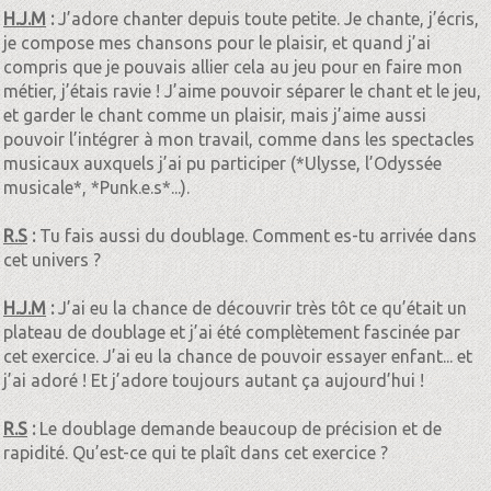
H.J.M
:
J’adore chanter depuis toute petite. Je chante, j’écris,
je compose mes chansons pour le plaisir, et quand j’ai
compris que je pouvais allier cela au jeu pour en faire mon
métier, j’étais ravie ! J’aime pouvoir séparer le chant et le jeu,
et garder le chant comme un plaisir, mais j’aime aussi
pouvoir l’intégrer à mon travail, comme dans les spectacles
musicaux auxquels j’ai pu participer (*Ulysse, l’Odyssée
musicale*, *Punk.e.s*...).
R.S
:
Tu fais aussi du doublage. Comment es-tu arrivée dans
cet univers ?
H.J.M
:
J’ai eu la chance de découvrir très tôt ce qu’était un
plateau de doublage et j’ai été complètement fascinée par
cet exercice. J’ai eu la chance de pouvoir essayer enfant... et
j’ai adoré ! Et j’adore toujours autant ça aujourd’hui !
R.S
:
Le doublage demande beaucoup de précision et de
rapidité. Qu’est-ce qui te plaît dans cet exercice ?