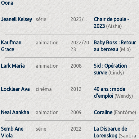
Oona
Jeanell Kelsey
série
2023/....
Chair de poule -
2023
(Aisha)
Kaufman
animation
2022/20
Baby Boss : Retour
Grace
23
au berceau
(Mia)
Lark Maria
animation
2008
Sid : Opération
survie
(Cindy)
Locklear Ava
cinéma
2012
40 ans : mode
d'emploi
(Wendy)
Neal Aankha
animation
2009
Coraline
(Fantôme)
Semb Ane
série
2022
La Disparue de
Viola
Lorenskog
(Sandra