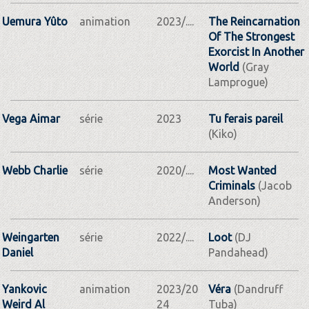
Uemura Yûto
animation
2023/....
The Reincarnation
Of The Strongest
Exorcist In Another
World
(Gray
Lamprogue)
Vega Aimar
série
2023
Tu ferais pareil
(Kiko)
Webb Charlie
série
2020/....
Most Wanted
Criminals
(Jacob
Anderson)
Weingarten
série
2022/....
Loot
(DJ
Daniel
Pandahead)
Yankovic
animation
2023/20
Véra
(Dandruff
Weird Al
24
Tuba)