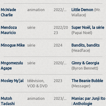
McWade
animation
2022/....
Little Demon
(Mr.
Charlie
Wallace)
Mendoza
série
2022/20
Super Noël, la série
Mauricio
23
(Papai Noël)
Minogue Mike
série
2024
Bandits, bandits
(Headface)
Mngomezulu
série
2020/....
Ginny & Georgia
Agape
(Byron Bennett)
Mosley Ny'jal
télévision,
2023
The Beanie Bubble
VOD & DVD
(Messager)
Mutoh
animation
2023/....
Maniac par Junji Ito
Tadashi
: Anthologie