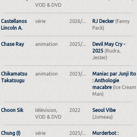
VOD & DVD
Castellanos
série
2026/....
RJ Decker
(Fanny
Lincoln A.
Pack)
Chase Ray
animation
2025/....
Devil May Cry -
2025
(Rudra,
Jester)
Chikamatsu
animation
2023/....
Maniac par Junji Ito
Takatsugu
: Anthologie
macabre
(Ice Cream
Man)
Choon Sik
télévision,
2022
Seoul Vibe
VOD & DVD
(Jumeau)
Chung (I)
série
2025/....
Murderbot :