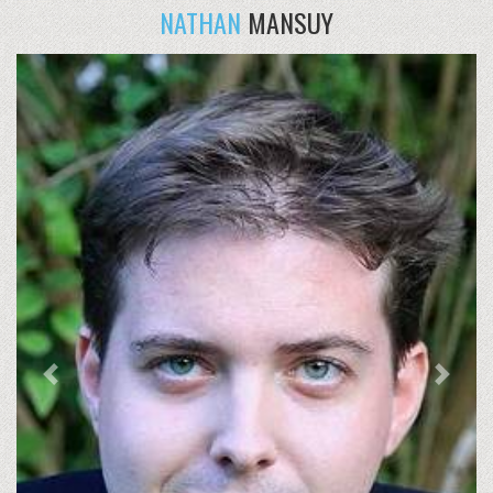
NATHAN
MANSUY
Previous
Next