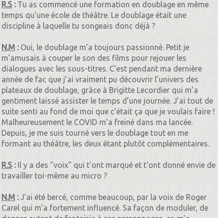
R.S
:
Tu as commencé une formation en doublage en même
temps qu'une école de théâtre.
Le doublage était une
discipline à laquelle tu songeais donc déjà ?
N.M
:
Oui, le doublage m’a toujours passionné. Petit je
m’amusais à couper le son des films pour rejouer les
dialogues avec les sous-titres. C’est pendant ma dernière
année de fac que j’ai vraiment pu découvrir l’univers des
plateaux de doublage, grâce à Brigitte Lecordier qui m’a
gentiment laissé assister le temps d’une journée. J’ai tout de
suite senti au fond de moi que c’était ça que je voulais faire !
Malheureusement le COVID m’a freiné dans ma lancée.
Depuis, je me suis tourné vers le doublage tout en me
formant au théâtre, les deux étant plutôt complémentaires.
R.S
:
Il y a des "voix" qui t'ont marqué et t'ont donné envie de
travailler toi-même au micro ?
N.M
:
J’ai été bercé, comme beaucoup, par la voix de Roger
Carel qui m’a fortement influencé. Sa façon de moduler, de