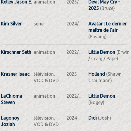
Kelley Jason E.
animation
2025/....
Devil May Cry -
2025
(Bruce)
Kim Silver
série
2024/....
Avatar : Le dernier
maître de l'air
(Pasang)
Kirschner Seth
animation
2022/....
Little Demon
(Erwin
/ Craig / Pape)
Krasner Isaac
télévision,
2025
Holland
(Shawn
VOD & DVD
Graumann)
LaChioma
animation
2022/....
Little Demon
Steven
(Bogey)
Lagonoy
télévision,
2024
Didi
(Josh)
Joziah
VOD & DVD