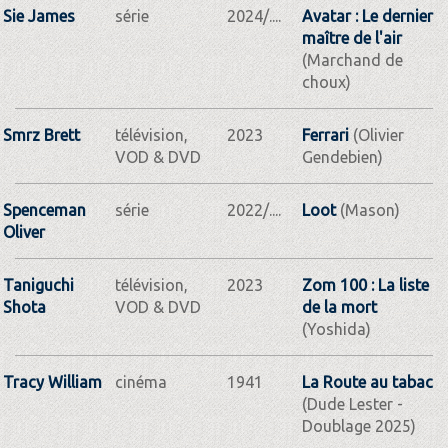
Sie James
série
2024/....
Avatar : Le dernier
maître de l'air
(Marchand de
choux)
Smrz Brett
télévision,
2023
Ferrari
(Olivier
VOD & DVD
Gendebien)
Spenceman
série
2022/....
Loot
(Mason)
Oliver
Taniguchi
télévision,
2023
Zom 100 : La liste
Shota
VOD & DVD
de la mort
(Yoshida)
Tracy William
cinéma
1941
La Route au tabac
(Dude Lester -
Doublage 2025)