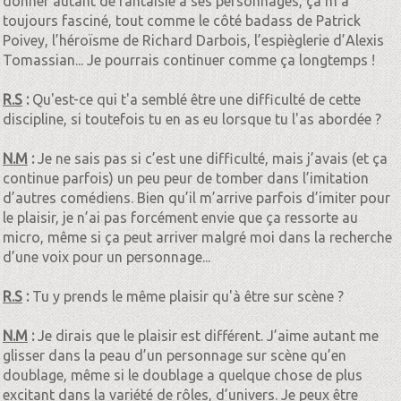
donner autant de fantaisie à ses personnages, ça m’a
toujours fasciné, tout comme le côté badass de Patrick
Poivey, l’héroïsme de Richard Darbois, l’espièglerie d’Alexis
Tomassian... Je pourrais continuer comme ça longtemps !
R.S
:
Qu'est-ce qui t'a semblé être une difficulté de cette
discipline, si toutefois tu en as eu lorsque tu l'as abordée ?
N.M
:
Je ne sais pas si c’est une difficulté, mais j’avais (et ça
continue parfois) un peu peur de tomber dans l’imitation
d’autres comédiens. Bien qu’il m’arrive parfois d’imiter pour
le plaisir, je n’ai pas forcément envie que ça ressorte au
micro, même si ça peut arriver malgré moi dans la recherche
d’une voix pour un personnage...
R.S
:
Tu y prends le même plaisir qu'à être sur scène ?
N.M
:
Je dirais que le plaisir est différent. J’aime autant me
glisser dans la peau d’un personnage sur scène qu’en
doublage, même si le doublage a quelque chose de plus
excitant dans la variété de rôles, d’univers. Je peux être