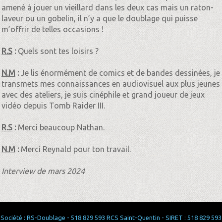
amené à jouer un vieillard dans les deux cas mais un raton-
laveur ou un gobelin, il n’y a que le doublage qui puisse
m’offrir de telles occasions !
R.S
:
Quels sont tes loisirs ?
N.M
:
Je lis énormément de comics et de bandes dessinées, je
transmets mes connaissances en audiovisuel aux plus jeunes
avec des ateliers, je suis cinéphile et grand joueur de jeux
vidéo depuis Tomb Raider III.
R.S
:
Merci beaucoup Nathan.
N.M
:
Merci Reynald pour ton travail.
Interview de mars 2024
Société : RS-Doublage - 518 829 593 RCS Saint-Quentin - SIRET : 518 829 593