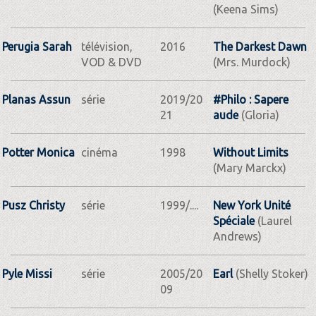
(Keena Sims)
Perugia Sarah
télévision,
2016
The Darkest Dawn
VOD & DVD
(Mrs. Murdock)
Planas Assun
série
2019/20
#Philo : Sapere
21
aude
(Gloria)
Potter Monica
cinéma
1998
Without Limits
(Mary Marckx)
Pusz Christy
série
1999/....
New York Unité
Spéciale
(Laurel
Andrews)
Pyle Missi
série
2005/20
Earl
(Shelly Stoker)
09