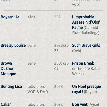
voix)
Boysen Lia
série
2021
L'Improbable
Assassin d'Olof
Palme
(Gunhild
Skandiakollega)
Brealey Louise
série
2023/20
Such Brave Girls
23
(Deb)
Brown
série
2005/20
Prison Break
DuShon
09
(Infirmière Katie
Monique
Welch)
Bunting Lisa
télévision,
2023
Un Noël presque
VOD & DVD
royal !
(Rayna)
Cakar
télévision,
2022
Bon vent
(Ayse)