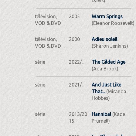
Davis)
télévision,
2005
Warm Springs
VOD & DVD
(Eleanor Roosevelt)
télévision,
2000
Adieu soleil
VOD & DVD
(Sharon Jenkins)
série
2022/....
The Gilded Age
(Ada Brook)
série
2021/....
And Just Like
That...
(Miranda
Hobbes)
série
2013/20
Hannibal
(Kade
15
Prurnell)