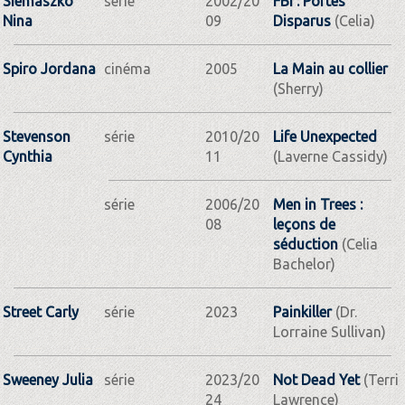
Siemaszko
série
2002/20
FBI : Portés
Nina
09
Disparus
(Celia)
Spiro Jordana
cinéma
2005
La Main au collier
(Sherry)
Stevenson
série
2010/20
Life Unexpected
Cynthia
11
(Laverne Cassidy)
série
2006/20
Men in Trees :
08
leçons de
séduction
(Celia
Bachelor)
Street Carly
série
2023
Painkiller
(Dr.
Lorraine Sullivan)
Sweeney Julia
série
2023/20
Not Dead Yet
(Terri
24
Lawrence)