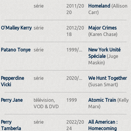
série
2011/20
Homeland
(Allison
20
Carr)
O'Malley Kerry
série
2012/20
Major Crimes
18
(Karen Chase)
Patano Tonye
série
1999/....
New York Unité
Spéciale
(Juge
Maskin)
Pepperdine
série
2020/....
We Hunt Together
Vicki
(Susan Smart)
Perry Jane
télévision,
1999
Atomic Train
(Kelly
VOD & DVD
Marx)
Perry
série
2022/20
All American :
Tamberla
24
Homecoming