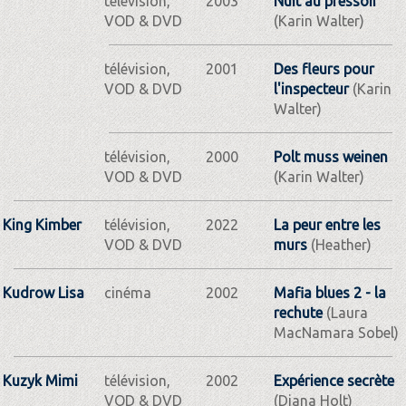
télévision,
2003
Nuit au pressoir
VOD & DVD
(Karin Walter)
télévision,
2001
Des fleurs pour
VOD & DVD
l'inspecteur
(Karin
Walter)
télévision,
2000
Polt muss weinen
VOD & DVD
(Karin Walter)
King Kimber
télévision,
2022
La peur entre les
VOD & DVD
murs
(Heather)
Kudrow Lisa
cinéma
2002
Mafia blues 2 - la
rechute
(Laura
MacNamara Sobel)
Kuzyk Mimi
télévision,
2002
Expérience secrète
VOD & DVD
(Diana Holt)