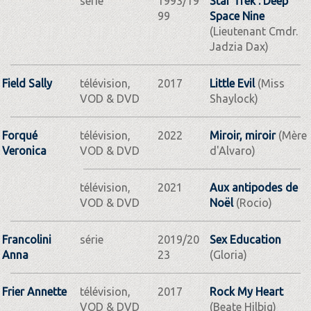
série
1993/19
Star Trek : Deep
99
Space Nine
(Lieutenant Cmdr.
Jadzia Dax)
Field Sally
télévision,
2017
Little Evil
(Miss
VOD & DVD
Shaylock)
Forqué
télévision,
2022
Miroir, miroir
(Mère
Veronica
VOD & DVD
d'Alvaro)
télévision,
2021
Aux antipodes de
VOD & DVD
Noël
(Rocio)
Francolini
série
2019/20
Sex Education
Anna
23
(Gloria)
Frier Annette
télévision,
2017
Rock My Heart
VOD & DVD
(Beate Hilbig)