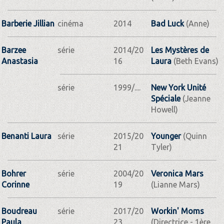
Barberie Jillian
cinéma
2014
Bad Luck
(Anne)
Barzee
série
2014/20
Les Mystères de
Anastasia
16
Laura
(Beth Evans)
série
1999/....
New York Unité
Spéciale
(Jeanne
Howell)
Benanti Laura
série
2015/20
Younger
(Quinn
21
Tyler)
Bohrer
série
2004/20
Veronica Mars
Corinne
19
(Lianne Mars)
Boudreau
série
2017/20
Workin' Moms
Paula
23
(Directrice - 1ère