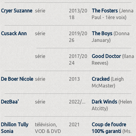
Cryer Suzanne
série
2013/20
The Fosters
(Jenna
18
Paul - 1ère voix)
Cusack Ann
série
2019/20
The Boys
(Donna
26
January)
série
2017/20
Good Doctor
(Ilana
24
Reeves)
De Boer Nicole
série
2013
Cracked
(Leigh
McMaster)
DezBaa'
série
2022/....
Dark Winds
(Helen
Atcitty)
Dhillon Tully
télévision,
2021
Coup de foudre
Sonia
VOD & DVD
100% garanti
(Ms.