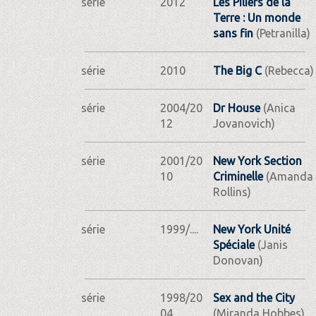
série
2012
Les Piliers de la
Terre : Un monde
sans fin
(Petranilla)
série
2010
The Big C
(Rebecca)
série
2004/20
Dr House
(Anica
12
Jovanovich)
série
2001/20
New York Section
10
Criminelle
(Amanda
Rollins)
série
1999/....
New York Unité
Spéciale
(Janis
Donovan)
série
1998/20
Sex and the City
04
(Miranda Hobbes)