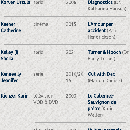
Karven Ursula
série
2006
Diagnostics
(Dr.
Katharina Hansen)
Keener
cinéma
2015
L'Amour par
Catherine
accident
(Pam
Hendrickson)
Kelley (I)
série
2021
Turner & Hooch
(Dr.
Sheila
Emily Turner)
Kenneally
série
2010/20
Out with Dad
Jennifer
16
(Marion Daniels)
Kienzer Karin
télévision,
2003
Le Cabernet-
VOD & DVD
Sauvignon du
prêtre
(Karin
Walter)